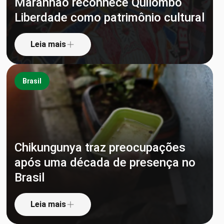
Maranhão reconhece Quilombo
Liberdade como patrimônio cultural
Leia mais
Brasil
Chikungunya traz preocupações
após uma década de presença no
Brasil
Leia mais