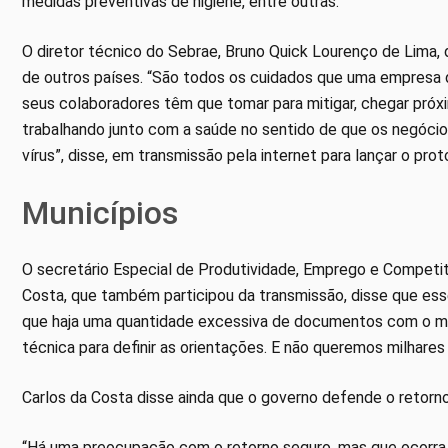
medidas preventivas de higiene, entre outras.
O diretor técnico do Sebrae, Bruno Quick Lourenço de Lima, 
de outros países. “São todos os cuidados que uma empresa 
seus colaboradores têm que tomar para mitigar, chegar próxi
trabalhando junto com a saúde no sentido de que os negóc
vírus”, disse, em transmissão pela internet para lançar o prot
Municípios
O secretário Especial de Produtividade, Emprego e Competit
Costa, que também participou da transmissão, disse que ess
que haja uma quantidade excessiva de documentos com o me
técnica para definir as orientações. E não queremos milhares d
Carlos da Costa disse ainda que o governo defende o retorno
“Há uma preocupação com o retorno seguro, mas que ocorra