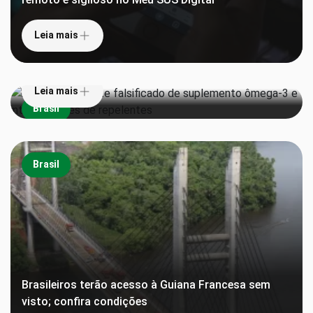
Leia mais
Anvisa proíbe lote falsificado de suplemento
ômega-3 e interdita lotes de repelentes
Leia mais
Brasil
Brasil
Brasileiros terão acesso à Guiana Francesa sem
visto; confira condições