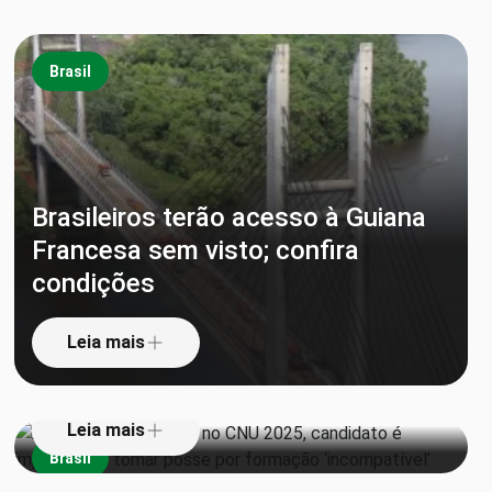
Brasil
Brasileiros terão acesso à Guiana
Francesa sem visto; confira
Aprovado em 1º lugar no CNU
condições
2025, candidato é impedido de
tomar posse por formação
Leia mais
‘incompatível’
Leia mais
Brasil