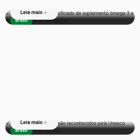
Leia mais
Brasil
Teatros da Amazônia são
reconhecidos pela Unesco como
Patrimônio Mundial
Leia mais
Brasil