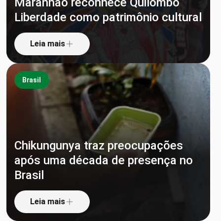
Maranhão reconhece Quilombo
Liberdade como patrimônio cultural
Leia mais
Brasil
Chikungunya traz preocupações
após uma década de presença no
Brasil
Leia mais