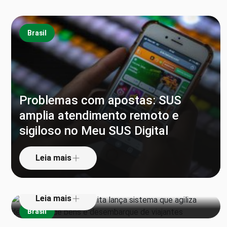
Brasil
Problemas com apostas: SUS
amplia atendimento remoto e
sigiloso no Meu SUS Digital
‘Pula alfândega’: Receita lança
sistema que agiliza declaração de
Leia mais
bens e desembarque de viajantes
Leia mais
Brasil