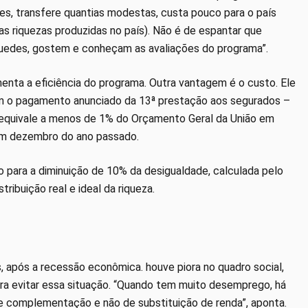
res, transfere quantias modestas, custa pouco para o país
as riquezas produzidas no país). Não é de espantar que
 Guedes, gostem e conheçam as avaliações do programa”.
enta a eficiência do programa. Outra vantagem é o custo. Ele
om o pagamento anunciado da 13ª prestação aos segurados –
r equivale a menos de 1% do Orçamento Geral da União em
 em dezembro do ano passado.
do para a diminuição de 10% da desigualdade, calculada pelo
tribuição real e ideal da riqueza.
s, após a recessão econômica. houve piora no quadro social,
ra evitar essa situação. “Quando tem muito desemprego, há
e complementação e não de substituição de renda”, aponta.