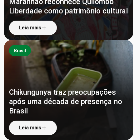
Maranhão reconhece Quilombo
Liberdade como patrimônio cultural
Leia mais
Brasil
Chikungunya traz preocupações
após uma década de presença no
Brasil
Leia mais