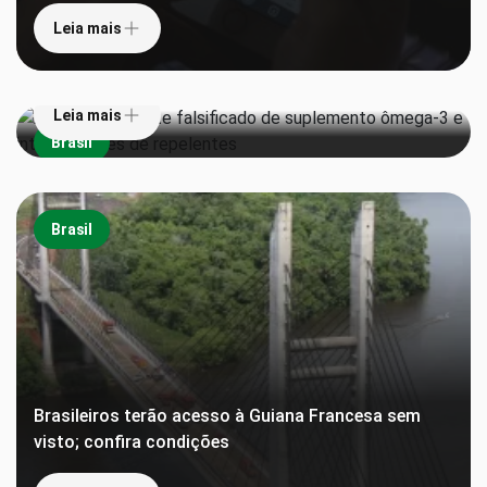
Leia mais
Anvisa proíbe lote falsificado de suplemento
ômega-3 e interdita lotes de repelentes
Leia mais
Brasil
Brasil
Brasileiros terão acesso à Guiana Francesa sem
visto; confira condições