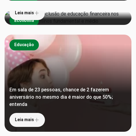
Leia mais
Economia
Educação
Em sala de 23 pessoas, chance de 2 fazerem
aniversário no mesmo dia é maior do que 50%;
entenda
De ‘Torto Arado’ a ‘Chico Bento’: veja TOP 10 de
Leia mais
livros mais emprestados pelo MEC em plataforma
gratuita