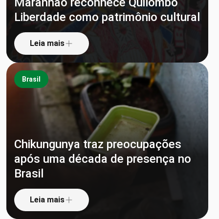
Maranhão reconhece Quilombo
Liberdade como patrimônio cultural
Leia mais
Brasil
Chikungunya traz preocupações
após uma década de presença no
Brasil
Leia mais