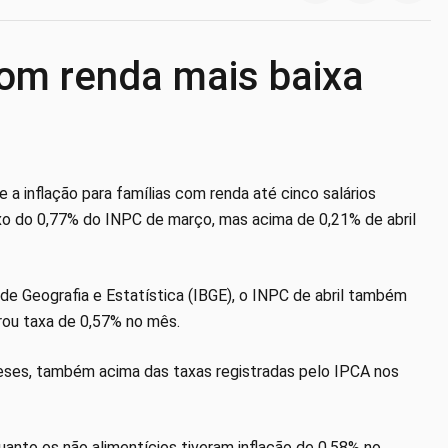
com renda mais baixa
a inflação para famílias com renda até cinco salários
ixo do 0,77% do INPC de março, mas acima de 0,21% de abril
 de Geografia e Estatística (IBGE), o INPC de abril também
trou taxa de 0,57% no mês.
ses, também acima das taxas registradas pelo IPCA nos
uanto os não alimentícios tiveram inflação de 0,58% no