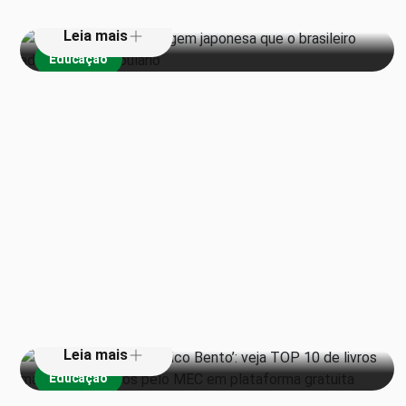
Leia mais
Educação
De ‘Torto Arado’ a ‘Chico Bento’:
veja TOP 10 de livros mais
emprestados pelo MEC em
plataforma gratuita
Leia mais
Educação