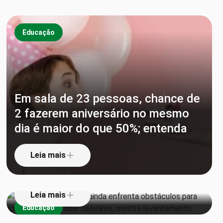
Educação
Em sala de 23 pessoas, chance de
2 fazerem aniversário no mesmo
1 em cada 3 escolas ainda
dia é maior do que 50%; entenda
enfrenta obstáculos para aplicar lei
que proíbe celulares, mostra
Leia mais
levantamento
Leia mais
Educação