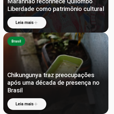
Maranhão reconhece Quilombo
Liberdade como patrimônio cultural
Leia mais
Brasil
Chikungunya traz preocupações
após uma década de presença no
Brasil
Leia mais