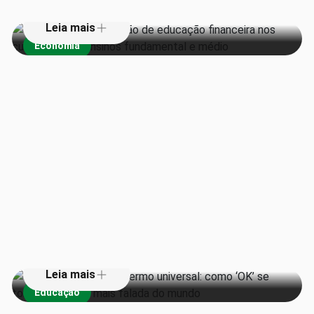
Leia mais
Economia
De piada em jornal a termo
universal: como ‘OK’ se tornou a
palavra mais falada do mundo
Leia mais
Educação