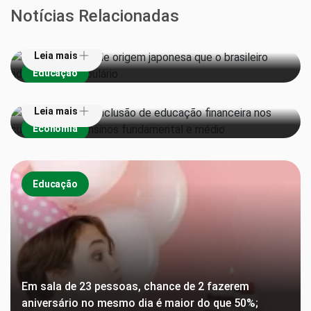
Veja 6 palavras de origem japonesa que o brasileiro
Notícias Relacionadas
adotou no vocabulário
Leia mais
Senado aprova inclusão de educação financeira nos
Educação
currículos dos ensinos fundamental e médio
Leia mais
Economia
Educação
Em sala de 23 pessoas, chance de 2 fazerem
aniversário no mesmo dia é maior do que 50%;