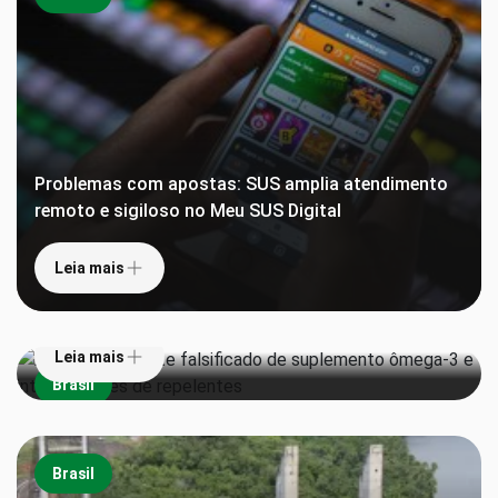
Problemas com apostas: SUS amplia atendimento
remoto e sigiloso no Meu SUS Digital
Leia mais
Anvisa proíbe lote falsificado de suplemento
ômega-3 e interdita lotes de repelentes
Leia mais
Brasil
Brasil