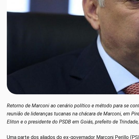
Retorno de Marconi ao cenário político e método para se con
reunião de lideranças tucanas na chácara de Marconi, em Pire
Eliton e o presidente do PSDB em Goiás, prefeito de Trindade,
Uma parte dos aliados do ex-governador Marconi Perillo (P