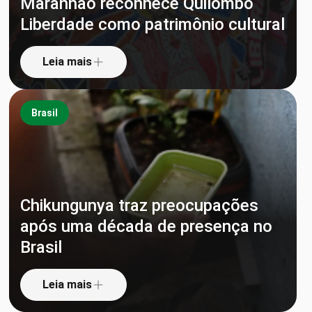
Maranhão reconhece Quilombo
Liberdade como patrimônio cultural
Leia mais
Brasil
Chikungunya traz preocupações
após uma década de presença no
Brasil
Leia mais