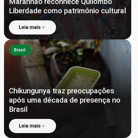
Maranhão reconhece Quilombo
Liberdade como patrimônio cultural
Leia mais
Brasil
Chikungunya traz preocupações
após uma década de presença no
Brasil
Leia mais