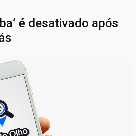
mba’ é desativado após
iás