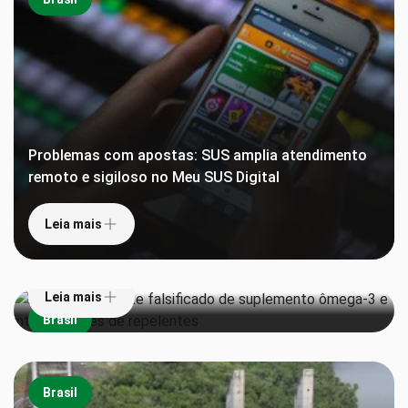
Problemas com apostas: SUS amplia atendimento
remoto e sigiloso no Meu SUS Digital
Leia mais
Anvisa proíbe lote falsificado de suplemento
ômega-3 e interdita lotes de repelentes
Leia mais
Brasil
Brasil