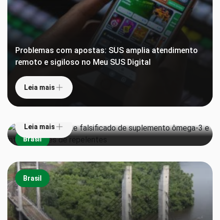
Problemas com apostas: SUS amplia atendimento
remoto e sigiloso no Meu SUS Digital
Leia mais
Anvisa proíbe lote falsificado de suplemento
ômega-3 e interdita lotes de repelentes
Leia mais
Brasil
Brasil