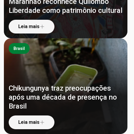
Maranhão reconhece Quilombo
Liberdade como patrimônio cultural
Leia mais
Brasil
Chikungunya traz preocupações
após uma década de presença no
Brasil
Leia mais