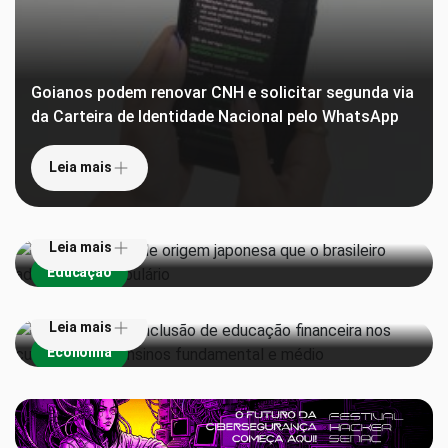
Goianos podem renovar CNH e solicitar segunda via
da Carteira de Identidade Nacional pelo WhatsApp
Leia mais
Veja 6 palavras de origem japonesa que o brasileiro
adotou no vocabulário
Leia mais
Senado aprova inclusão de educação financeira nos
Educação
currículos dos ensinos fundamental e médio
Leia mais
Economia