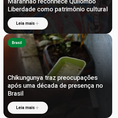
Maranhão reconhece Quilombo
Liberdade como patrimônio cultural
Leia mais
Brasil
Chikungunya traz preocupações
após uma década de presença no
Brasil
Leia mais