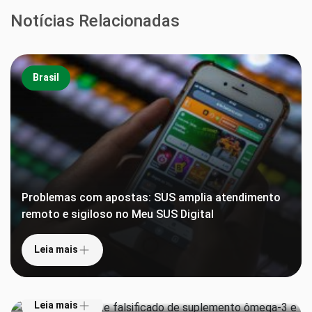
Notícias Relacionadas
Brasil
Problemas com apostas: SUS amplia atendimento
remoto e sigiloso no Meu SUS Digital
Leia mais
Anvisa proíbe lote falsificado de suplemento
ômega-3 e interdita lotes de repelentes
Leia mais