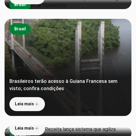
Brasil
Brasil
Brasileiros terão acesso à Guiana Francesa sem
visto; confira condições
Leia mais
‘Pula alfândega’: Receita lança sistema que agiliza
declaração de bens e desembarque de viajantes
Leia mais
Teatros da Amazônia são reconhecidos pela
Brasil