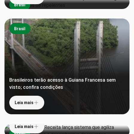
Brasil
Brasil
Brasileiros terão acesso à Guiana Francesa sem
visto; confira condições
Leia mais
‘Pula alfândega’: Receita lança sistema que agiliza
declaração de bens e desembarque de viajantes
Leia mais
Teatros da Amazônia são reconhecidos pela
Brasil