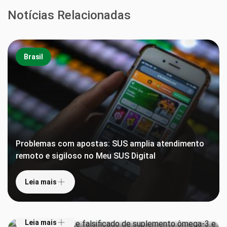
Notícias Relacionadas
Brasil
Problemas com apostas: SUS amplia atendimento
remoto e sigiloso no Meu SUS Digital
Leia mais
Anvisa proíbe lote falsificado de suplemento
ômega-3 e interdita lotes de repelentes
Leia mais