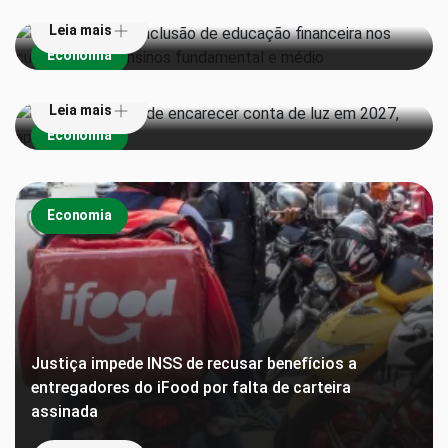
Leia mais
Super El Niño pode encarecer conta de luz em 2027,
Economia
aponta estudo
Leia mais
Economia
Economia
Justiça impede INSS de recusar benefícios a
entregadores do iFood por falta de carteira
assinada