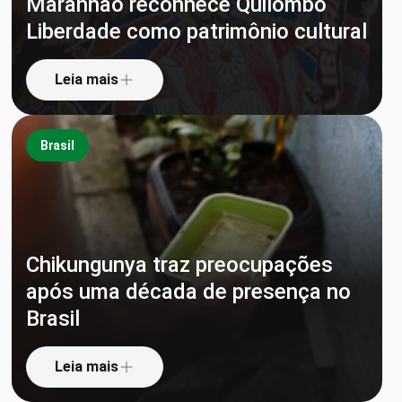
Maranhão reconhece Quilombo
Liberdade como patrimônio cultural
Leia mais
Brasil
Chikungunya traz preocupações
após uma década de presença no
Brasil
Leia mais