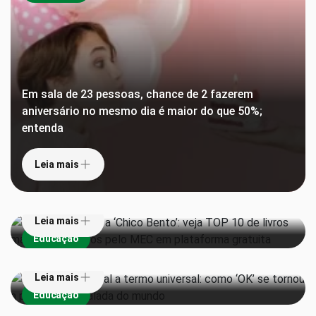
Em sala de 23 pessoas, chance de 2 fazerem
aniversário no mesmo dia é maior do que 50%;
entenda
De ‘Torto Arado’ a ‘Chico Bento’: veja TOP 10 de
Leia mais
livros mais emprestados pelo MEC em plataforma
gratuita
Leia mais
De piada em jornal a termo universal: como ‘OK’ se
Educação
tornou a palavra mais falada do mundo
1 em cada 3 escolas ainda enfrenta obstáculos
Leia mais
para aplicar lei que proíbe celulares, mostra
Educação
levantamento