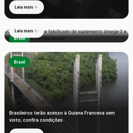
Leia mais
Anvisa proíbe lote falsificado de suplemento
ômega-3 e interdita lotes de repelentes
Leia mais
Brasil
Brasil
Brasileiros terão acesso à Guiana Francesa sem
visto; confira condições