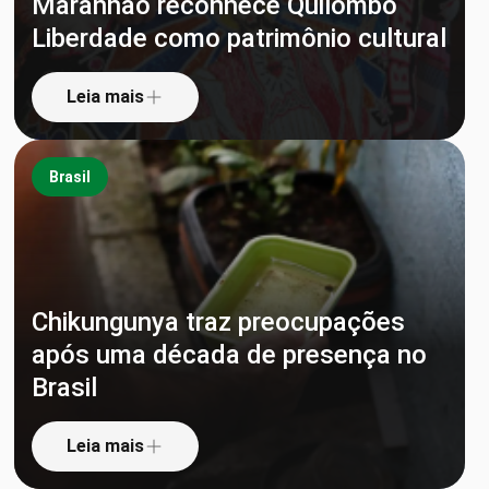
Maranhão reconhece Quilombo
Liberdade como patrimônio cultural
Leia mais
Brasil
Chikungunya traz preocupações
após uma década de presença no
Brasil
Leia mais