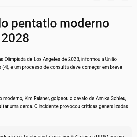
do pentatlo moderno
 2028
na Olimpíada de Los Angeles de 2028, informou a União
ra (4), e um processo de consulta deve começar em breve
o moderno, Kim Raisner, golpeou o cavalo de Annika Schleu,
altar uma cerca. O incidente provocou críticas generalizadas
endente, e até chocante, para vocês”, disse a UIPM em um