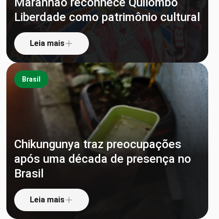
Maranhão reconhece Quilombo
Liberdade como patrimônio cultural
Leia mais
Brasil
Chikungunya traz preocupações
após uma década de presença no
Brasil
Leia mais