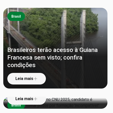
Brasil
Brasileiros terão acesso à Guiana
Francesa sem visto; confira
Aprovado em 1º lugar no CNU
condições
2025, candidato é impedido de
tomar posse por formação
Leia mais
‘incompatível’
Leia mais
Brasil