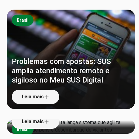
Brasil
Problemas com apostas: SUS
amplia atendimento remoto e
sigiloso no Meu SUS Digital
‘Pula alfândega’: Receita lança
sistema que agiliza declaração de
Leia mais
bens e desembarque de viajantes
Leia mais
Brasil