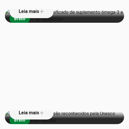
Leia mais
Brasil
Teatros da Amazônia são
reconhecidos pela Unesco como
Patrimônio Mundial
Leia mais
Brasil