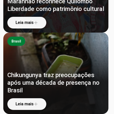
Maranhão reconhece Quilombo
Liberdade como patrimônio cultural
Leia mais
Brasil
Chikungunya traz preocupações
após uma década de presença no
Brasil
Leia mais