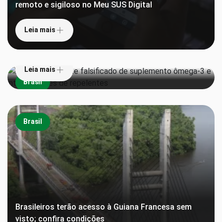
remoto e sigiloso no Meu SUS Digital
Leia mais
Anvisa proíbe lote falsificado de suplemento
ômega-3 e interdita lotes de repelentes
Leia mais
Brasil
Brasil
Brasileiros terão acesso à Guiana Francesa sem
visto; confira condições