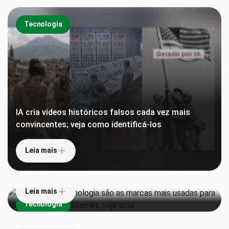
Tecnologia
IA cria vídeos históricos falsos cada vez mais
convincentes; veja como identificá-los
Leia mais
Gigantes de tecnologia são as marcas mais usadas
para aplicar golpes na internet; veja lista
Leia mais
EUA proíbem robôs humanoides chineses e ampliam
Tecnologia
disputa tecnológica com Pequim