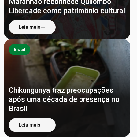
Maranhão reconhece Quilombo
Liberdade como patrimônio cultural
Leia mais
Brasil
Chikungunya traz preocupações
após uma década de presença no
Brasil
Leia mais