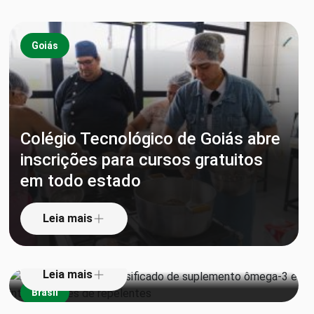
Goiás
Colégio Tecnológico de Goiás abre
inscrições para cursos gratuitos
em todo estado
Anvisa proíbe lote falsificado de
suplemento ômega-3 e interdita
Leia mais
lotes de repelentes
Leia mais
Brasil