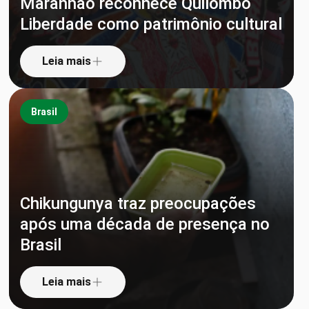
Maranhão reconhece Quilombo
Liberdade como patrimônio cultural
Leia mais
Brasil
Chikungunya traz preocupações
após uma década de presença no
Brasil
Leia mais