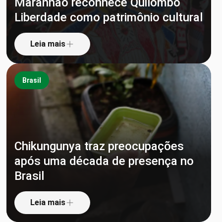
Maranhão reconhece Quilombo
Liberdade como patrimônio cultural
Leia mais
Brasil
Chikungunya traz preocupações
após uma década de presença no
Brasil
Leia mais