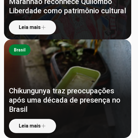
Maranhão reconhece Quilombo
Liberdade como patrimônio cultural
Leia mais
Brasil
Chikungunya traz preocupações
após uma década de presença no
Brasil
Leia mais