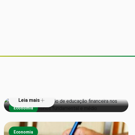
Senado aprova inclusão de
educação financeira nos currículos
dos ensinos fundamental e médio
Leia mais
Economia
Economia