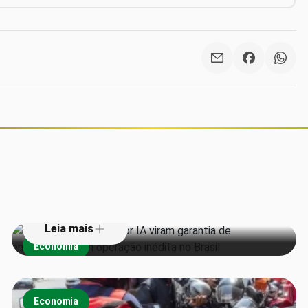
Vacas monitoradas por IA viram
garantia de empréstimos em
operação inédita no Brasil
Leia mais
Economia
Economia