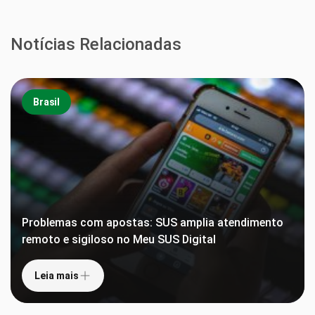
Notícias Relacionadas
Brasil
Problemas com apostas: SUS amplia atendimento
remoto e sigiloso no Meu SUS Digital
Leia mais
Anvisa proíbe lote falsificado de suplemento
ômega-3 e interdita lotes de repelentes