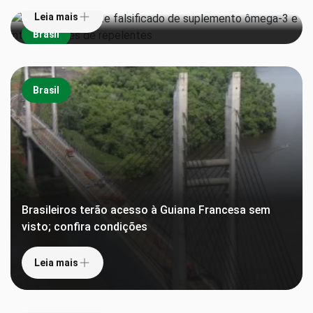
Leia mais
Brasil
Brasil
Brasileiros terão acesso à Guiana Francesa sem
visto; confira condições
Leia mais
‘Pula alfândega’: Receita lança sistema que agiliza
declaração de bens e desembarque de viajantes