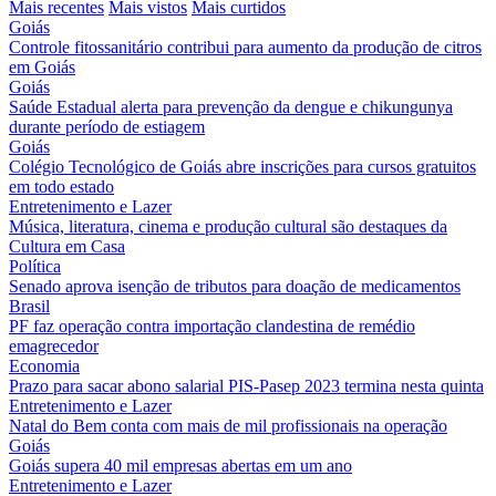
Mais recentes
Mais vistos
Mais curtidos
Goiás
Controle fitossanitário contribui para aumento da produção de citros
em Goiás
Goiás
Saúde Estadual alerta para prevenção da dengue e chikungunya
durante período de estiagem
Goiás
Colégio Tecnológico de Goiás abre inscrições para cursos gratuitos
em todo estado
Entretenimento e Lazer
Música, literatura, cinema e produção cultural são destaques da
Cultura em Casa
Política
Senado aprova isenção de tributos para doação de medicamentos
Brasil
PF faz operação contra importação clandestina de remédio
emagrecedor
Economia
Prazo para sacar abono salarial PIS-Pasep 2023 termina nesta quinta
Entretenimento e Lazer
Natal do Bem conta com mais de mil profissionais na operação
Goiás
Goiás supera 40 mil empresas abertas em um ano
Entretenimento e Lazer