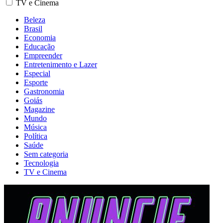
TV e Cinema
Beleza
Brasil
Economia
Educação
Empreender
Entretenimento e Lazer
Especial
Esporte
Gastronomia
Goiás
Magazine
Mundo
Música
Política
Saúde
Sem categoria
Tecnologia
TV e Cinema