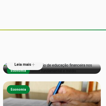
Senado aprova inclusão de
educação financeira nos currículos
dos ensinos fundamental e médio
Leia mais
Economia
Economia