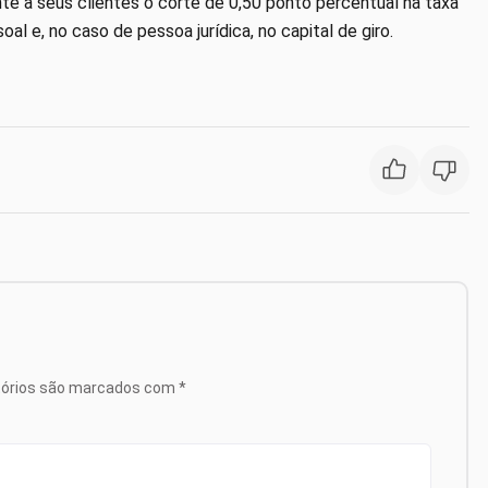
te a seus clientes o corte de 0,50 ponto percentual na taxa
al e, no caso de pessoa jurídica, no capital de giro.
tórios são marcados com
*