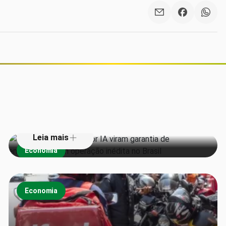
Vacas monitoradas por IA viram
garantia de empréstimos em
operação inédita no Brasil
Leia mais
Economia
Economia