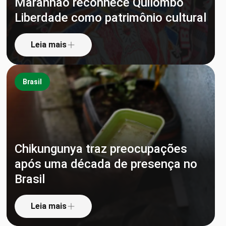
Maranhão reconhece Quilombo
Liberdade como patrimônio cultural
Leia mais
Brasil
Chikungunya traz preocupações
após uma década de presença no
Brasil
Leia mais