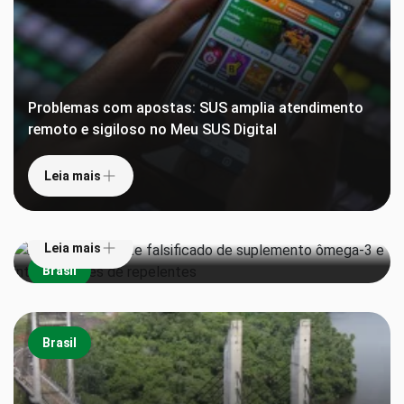
Problemas com apostas: SUS amplia atendimento
remoto e sigiloso no Meu SUS Digital
Leia mais
Anvisa proíbe lote falsificado de suplemento
ômega-3 e interdita lotes de repelentes
Leia mais
Brasil
Brasil