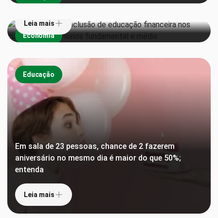
Leia mais
Economia
Educação
Em sala de 23 pessoas, chance de 2 fazerem
aniversário no mesmo dia é maior do que 50%;
entenda
De ‘Torto Arado’ a ‘Chico Bento’: veja TOP 10 de
Leia mais
livros mais emprestados pelo MEC em plataforma
gratuita