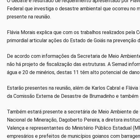
O debate é resultado de requerimento apresentado por Fláv
Federal que investiga o desastre ambiental que ocorreu no
presente na reunião.
Flávia Morais explica que com os trabalhos realizados pela 
primordial articular ações do Estado de Goiás na prevenção
De acordo com informações da Secretaria de Meio Ambiente
não há projeto de fiscalização das estruturas. A Semad info
água e 20 de minérios, destas 11 têm alto potencial de da
Estarão presentes na reunião, além de Karlos Cabral e Flávi
da Comissão Externa de Desastre de Brumadinho e também o
Também estará presente a secretária de Meio Ambiente de Go
Nacional de Mineração, Dagoberto Pereira; a diretora institu
Valença e representantes do Ministério Público Estadual (M
empresários e prefeitos de municípios goianos com barragen