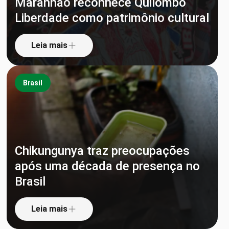
Maranhão reconhece Quilombo
Liberdade como patrimônio cultural
Leia mais
Brasil
Chikungunya traz preocupações
após uma década de presença no
Brasil
Leia mais