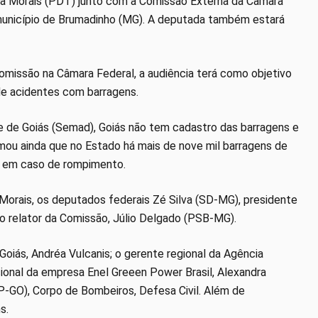
ia Morais (PDT) junto com a Comissão Externa da Câmara
 município de Brumadinho (MG). A deputada também estará
Comissão na Câmara Federal, a audiência terá como objetivo
 de acidentes com barragens.
 de Goiás (Semad), Goiás não tem cadastro das barragens e
rmou ainda que no Estado há mais de nove mil barragens de
no em caso de rompimento.
a Morais, os deputados federais Zé Silva (SD-MG), presidente
 relator da Comissão, Júlio Delgado (PSB-MG).
iás, Andréa Vulcanis; o gerente regional da Agência
cional da empresa Enel Greeen Power Brasil, Alexandra
P-GO), Corpo de Bombeiros, Defesa Civil. Além de
s.