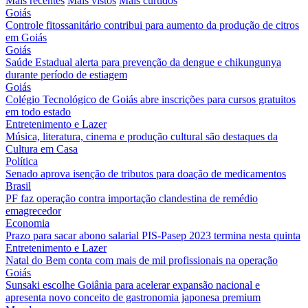
Mais recentes
Mais vistos
Mais curtidos
Goiás
Controle fitossanitário contribui para aumento da produção de citros
em Goiás
Goiás
Saúde Estadual alerta para prevenção da dengue e chikungunya
durante período de estiagem
Goiás
Colégio Tecnológico de Goiás abre inscrições para cursos gratuitos
em todo estado
Entretenimento e Lazer
Música, literatura, cinema e produção cultural são destaques da
Cultura em Casa
Política
Senado aprova isenção de tributos para doação de medicamentos
Brasil
PF faz operação contra importação clandestina de remédio
emagrecedor
Economia
Prazo para sacar abono salarial PIS-Pasep 2023 termina nesta quinta
Entretenimento e Lazer
Natal do Bem conta com mais de mil profissionais na operação
Goiás
Sunsaki escolhe Goiânia para acelerar expansão nacional e
apresenta novo conceito de gastronomia japonesa premium