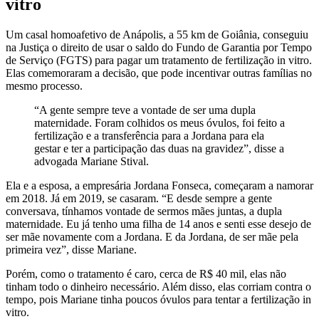
vitro
Um casal homoafetivo de Anápolis, a 55 km de Goiânia, conseguiu
na Justiça o direito de usar o saldo do Fundo de Garantia por Tempo
de Serviço (FGTS) para pagar um tratamento de fertilização in vitro.
Elas comemoraram a decisão, que pode incentivar outras famílias no
mesmo processo.
“A gente sempre teve a vontade de ser uma dupla
maternidade. Foram colhidos os meus óvulos, foi feito a
fertilização e a transferência para a Jordana para ela
gestar e ter a participação das duas na gravidez”, disse a
advogada Mariane Stival.
Ela e a esposa, a empresária Jordana Fonseca, começaram a namorar
em 2018. Já em 2019, se casaram. “E desde sempre a gente
conversava, tínhamos vontade de sermos mães juntas, a dupla
maternidade. Eu já tenho uma filha de 14 anos e senti esse desejo de
ser mãe novamente com a Jordana. E da Jordana, de ser mãe pela
primeira vez”, disse Mariane.
Porém, como o tratamento é caro, cerca de R$ 40 mil, elas não
tinham todo o dinheiro necessário. Além disso, elas corriam contra o
tempo, pois Mariane tinha poucos óvulos para tentar a fertilização in
vitro.