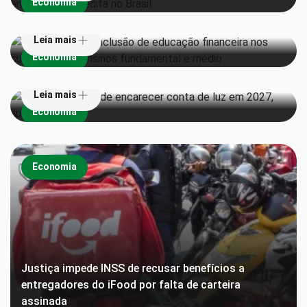
Economia
currículos dos ensinos fundamental e médio
Leia mais
Super El Niño pode encarecer conta de luz em 2027,
Economia
aponta estudo
Leia mais
Economia
Economia
Justiça impede INSS de recusar benefícios a
entregadores do iFood por falta de carteira
assinada