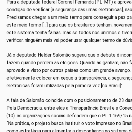
Para a deputada federal Coronel Fernanda (PL-MT) a aprovaçã
condição de verificar [a segurança das urnas eletrônicas], n
Precisamos chegar a um meio termo para conseguir a paz par
este meio termo […] para que os brasileiros tenham, novament
este sistema tenha falhas, mas se todos nos unirmos e tiver
verificar, ninguém mais vai poder usar qualquer termo de dúv
Já o deputado Helder Salomão sugeriu que o debate é incom
fazem quando perdem as eleições. Quando as ganham, não fa
aprovado e visto por outros países como um grande avanço.
efetivamente colocar em xeque a transparência, a segurança
eletrônicas foram utilizadas pela primeira vez [no Brasil]”.
A fala de Salomão coincide com o posicionamento de 23 das
Pela Democracia, entre elas a Transparência Brasil e a Cone
(10), as organizações sociais defendem que o PL 1.169/15 n
“Na prática, o projeto busca instituir o voto impresso no Bra
como estratégia para alimentar a desconfiança no sistema de