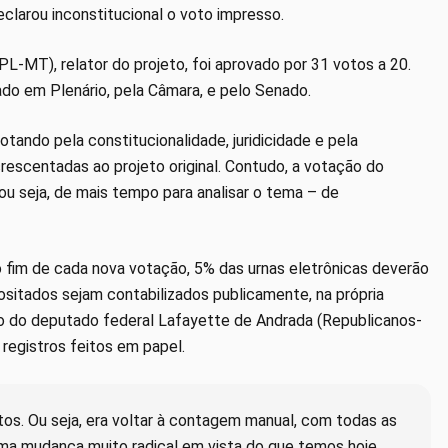
clarou inconstitucional o voto impresso.
L-MT), relator do projeto, foi aprovado por 31 votos a 20.
vado em Plenário, pela Câmara, e pelo Senado.
votando pela constitucionalidade, juridicidade e pela
scentadas ao projeto original. Contudo, a votação do
 ou seja, de mais tempo para analisar o tema – de
 fim de cada nova votação, 5% das urnas eletrônicas deverão
ositados sejam contabilizados publicamente, na própria
o do deputado federal Lafayette de Andrada (Republicanos-
registros feitos em papel.
otos. Ou seja, era voltar à contagem manual, com todas as
ma mudança muito radical em vista do que temos hoje,