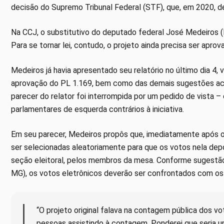
decisão do Supremo Tribunal Federal (STF), que, em 2020, de
Na CCJ, o substitutivo do deputado federal José Medeiros (P
Para se tornar lei, contudo, o projeto ainda precisa ser apro
Medeiros já havia apresentado seu relatório no último dia 4, 
aprovação do PL 1.169, bem como das demais sugestões acre
parecer do relator foi interrompida por um pedido de vista –
parlamentares de esquerda contrários à iniciativa.
Em seu parecer, Medeiros propôs que, imediatamente após o
ser selecionadas aleatoriamente para que os votos nela dep
seção eleitoral, pelos membros da mesa. Conforme sugestã
MG), os votos eletrônicos deverão ser confrontados com os 
“O projeto original falava na contagem pública dos v
pessoas assistindo à contagem. Ponderei que seria u