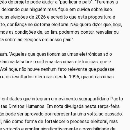
o do projeto pode ajudar a “pacificar o país”. “Teremos a
ão deixando que ninguém mais fique em dúvida sobre isso.
a as eleições de 2026 e acredito que esta propositura é
e, confiança no sistema eleitoral. Não quero dizer que, hoje,
mos as condições de, ao fim, podermos contar, reavaliar ou
ida sobre as eleições em nosso país”.
um. “Aqueles que questionam as urnas eletrônicas só o
lam nada sobre o sistema das urnas eletrônicas, que é
 Até hoje, não houve nenhum fato relevante que pudesse
 e os resultados eleitorais desde 1996, quando as urnas
 entidades que integram o movimento suprapartidário Pacto
ctas Direitos Humanos. Em nota divulgada nesta terça-feira
ão pode ser aprovado por representar uma volta ao passado.
sil, não como forma de fortalecer o processo eleitoral, mas
 votação e ampliar significativamente a possibilidade de