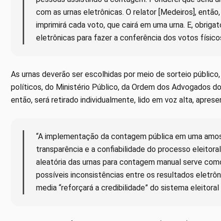
com as urnas eletrônicas. O relator [Medeiros], entã
imprimirá cada voto, que cairá em uma urna. E, obri
eletrônicas para fazer a conferência dos votos físico
As urnas deverão ser escolhidas por meio de sorteio público
políticos, do Ministério Público, da Ordem dos Advogados do
então, será retirado individualmente, lido em voz alta, apre
“A implementação da contagem pública em uma amostr
transparência e a confiabilidade do processo eleitor
aleatória das urnas para contagem manual serve como
possíveis inconsistências entre os resultados eletrô
media “reforçará a credibilidade” do sistema eleitoral b