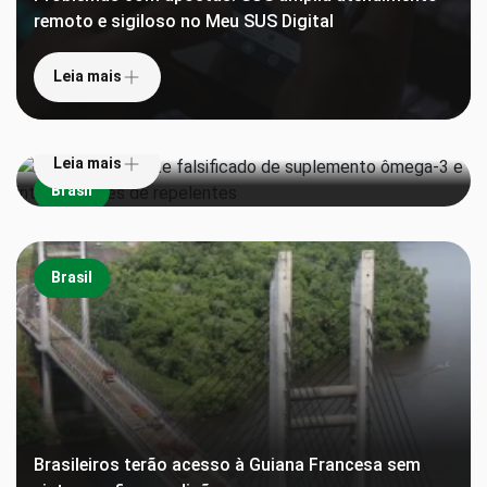
remoto e sigiloso no Meu SUS Digital
Leia mais
Anvisa proíbe lote falsificado de suplemento
ômega-3 e interdita lotes de repelentes
Leia mais
Brasil
Brasil
Brasileiros terão acesso à Guiana Francesa sem