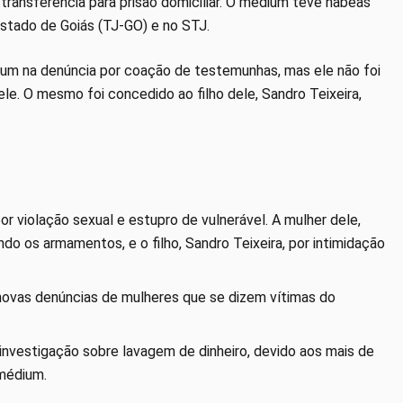
transferência para prisão domiciliar. O médium teve habeas
Estado de Goiás (TJ-GO) e no STJ.
um na denúncia por coação de testemunhas, mas ele não foi
le. O mesmo foi concedido ao filho dele, Sandro Teixeira,
or violação sexual e estupro de vulnerável. A mulher dele,
do os armamentos, e o filho, Sandro Teixeira, por intimidação
novas denúncias de mulheres que se dizem vítimas do
a investigação sobre lavagem de dinheiro, devido aos mais de
 médium.