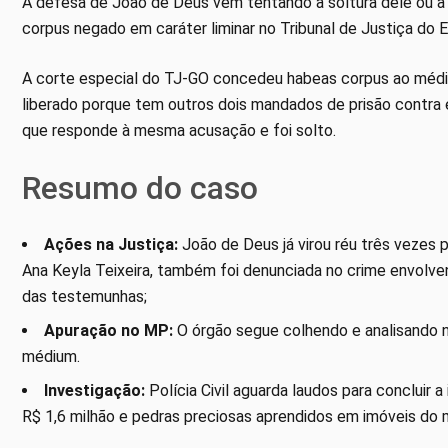
A defesa de João de Deus vem tentando a soltura dele ou a 
corpus negado em caráter liminar no Tribunal de Justiça do 
A corte especial do TJ-GO concedeu habeas corpus ao médi
liberado porque tem outros dois mandados de prisão contra e
que responde à mesma acusação e foi solto.
Resumo do caso
Ações na Justiça:
João de Deus já virou réu três vezes p
Ana Keyla Teixeira, também foi denunciada no crime envolven
das testemunhas;
Apuração no MP:
O órgão segue colhendo e analisando 
médium.
Investigação:
Polícia Civil aguarda laudos para concluir 
R$ 1,6 milhão e pedras preciosas aprendidos em imóveis do