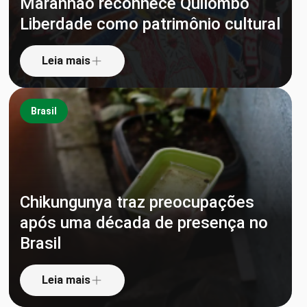
Maranhão reconhece Quilombo
Liberdade como patrimônio cultural
Leia mais
Brasil
Chikungunya traz preocupações
após uma década de presença no
Brasil
Leia mais