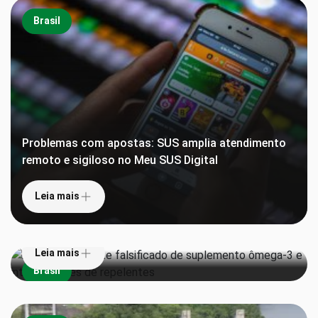
Brasil
Problemas com apostas: SUS amplia atendimento
remoto e sigiloso no Meu SUS Digital
Leia mais
Anvisa proíbe lote falsificado de suplemento
ômega-3 e interdita lotes de repelentes
Leia mais
Brasil