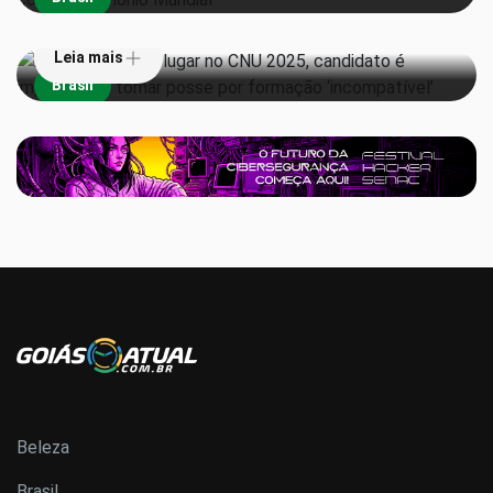
‘incompatível’
Leia mais
Brasil
Beleza
Brasil