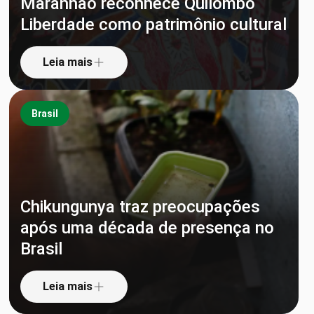
Maranhão reconhece Quilombo
Liberdade como patrimônio cultural
Leia mais
Brasil
Chikungunya traz preocupações
após uma década de presença no
Brasil
Leia mais