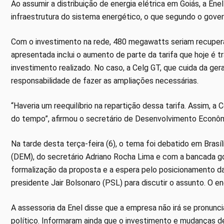
Ao assumir a distribuição de energia elétrica em Goiás, a Ene
infraestrutura do sistema energético, o que segundo o gove
Com o investimento na rede, 480 megawatts seriam recuper
apresentada inclui o aumento de parte da tarifa que hoje é t
investimento realizado. No caso, a Celg GT, que cuida da gera
responsabilidade de fazer as ampliações necessárias.
“Haveria um reequilíbrio na repartição dessa tarifa. Assim, a
do tempo”, afirmou o secretário de Desenvolvimento Econôm
Na tarde desta terça-feira (6), o tema foi debatido em Brasí
(DEM), do secretário Adriano Rocha Lima e com a bancada g
formalização da proposta e a espera pelo posicionamento d
presidente Jair Bolsonaro (PSL) para discutir o assunto. O e
A assessoria da Enel disse que a empresa não irá se pronunc
político. Informaram ainda que o investimento e mudanças d