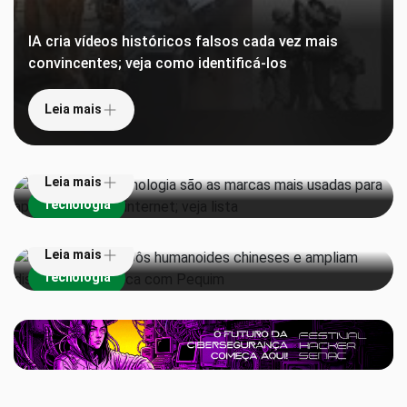
IA cria vídeos históricos falsos cada vez mais
convincentes; veja como identificá-los
Leia mais
Gigantes de tecnologia são as marcas mais usadas
para aplicar golpes na internet; veja lista
Leia mais
EUA proíbem robôs humanoides chineses e ampliam
Tecnologia
disputa tecnológica com Pequim
Leia mais
Tecnologia