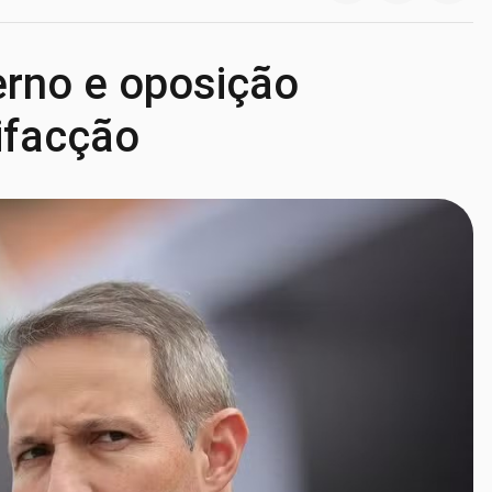
erno e oposição
ifacção