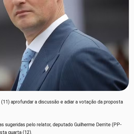
 (11) aprofundar a discussão e adiar a votação da proposta
 sugeridas pelo relator, deputado Guilherme Derrite (PP-
ta quarta (12).