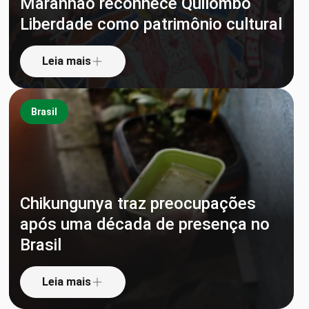
Maranhão reconhece Quilombo
Liberdade como patrimônio cultural
Leia mais
Brasil
Chikungunya traz preocupações
após uma década de presença no
Brasil
Leia mais