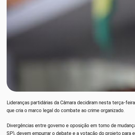
Lideranças partidárias da Câmara decidiram nesta terça-feira
que cria o marco legal do combate ao crime organizado.
Divergências entre governo e oposição em torno de mudanças
SP), devem empurrar o debate e a votação do projeto para es