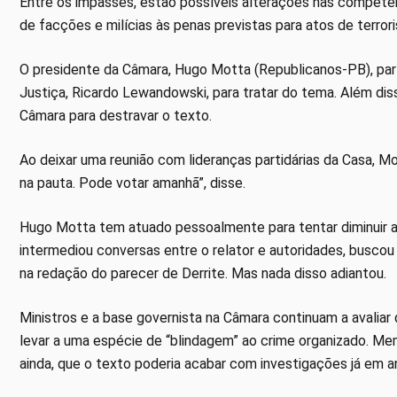
Entre os impasses, estão possíveis alterações nas competên
de facções e milícias às penas previstas para atos de terror
O presidente da Câmara, Hugo Motta (Republicanos-PB), part
Justiça, Ricardo Lewandowski, para tratar do tema. Além dis
Câmara para destravar o texto.
Ao deixar uma reunião com lideranças partidárias da Casa, M
na pauta. Pode votar amanhã”, disse.
Hugo Motta tem atuado pessoalmente para tentar diminuir a
intermediou conversas entre o relator e autoridades, buscou
na redação do parecer de Derrite. Mas nada disso adiantou.
Ministros e a base governista na Câmara continuam a avalia
levar a uma espécie de “blindagem” ao crime organizado. Mem
ainda, que o texto poderia acabar com investigações já em