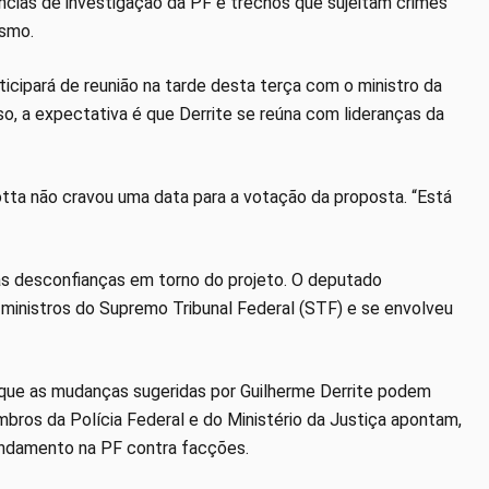
cias de investigação da PF e trechos que sujeitam crimes
ismo.
icipará de reunião na tarde desta terça com o ministro da
so, a expectativa é que Derrite se reúna com lideranças da
otta não cravou uma data para a votação da proposta. “Está
s desconfianças em torno do projeto. O deputado
 ministros do Supremo Tribunal Federal (STF) e se envolveu
r que as mudanças sugeridas por Guilherme Derrite podem
bros da Polícia Federal e do Ministério da Justiça apontam,
 andamento na PF contra facções.